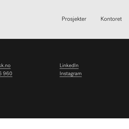
Prosjekter
Kontoret
kk.no
LinkedIn
6 960
Instagram