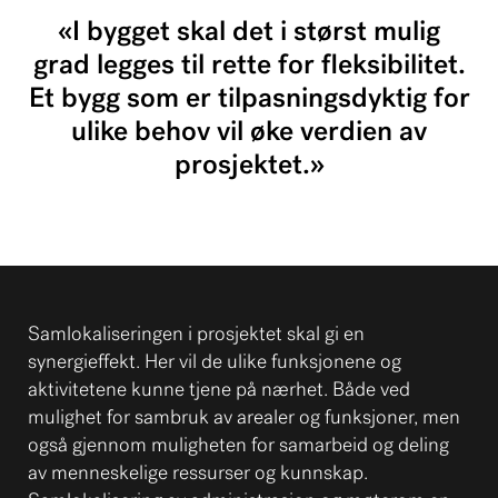
«I bygget skal det i størst mulig
grad legges til rette for fleksibilitet.
Et bygg som er tilpasningsdyktig for
ulike behov vil øke verdien av
prosjektet.»
Samlokaliseringen i prosjektet skal gi en
synergieffekt. Her vil de ulike funksjonene og
aktivitetene kunne tjene på nærhet. Både ved
mulighet for sambruk av arealer og funksjoner, men
også gjennom muligheten for samarbeid og deling
av menneskelige ressurser og kunnskap.