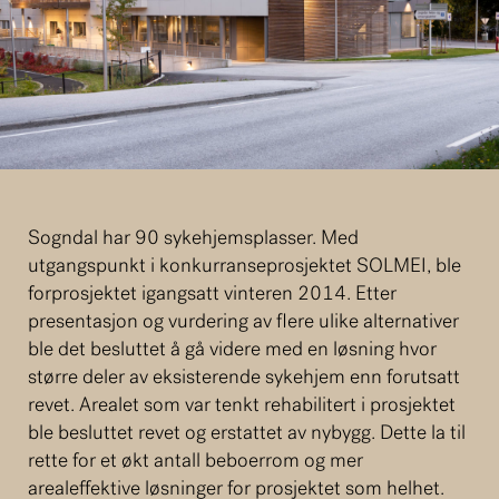
Sogndal har 90 sykehjemsplasser. Med
utgangspunkt i konkurranseprosjektet SOLMEI, ble
forprosjektet igangsatt vinteren 2014. Etter
presentasjon og vurdering av flere ulike alternativer
ble det besluttet å gå videre med en løsning hvor
større deler av eksisterende sykehjem enn forutsatt
revet. Arealet som var tenkt rehabilitert i prosjektet
ble besluttet revet og erstattet av nybygg. Dette la til
rette for et økt antall beboerrom og mer
arealeffektive løsninger for prosjektet som helhet.