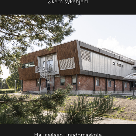
Økern sykehjem
Haugeåsen ungdomsskole